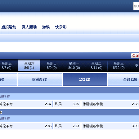
虚拟运动
真人赌场
游戏
快乐彩
国
刷
星期五
星期六
星期日
星期一
星期二
星期三
更多
8/7 (0)
8/8 (1)
8/9 (0)
8/10 (0)
8/11 (0)
8/12 (0)
0)
亚洲盘 (3)
1X2 (2)
全部 (15)
盟联赛
英伦革命
2.37
和局
3.25
休斯顿戴拿模
2.68
盟联赛
英伦革命
2.85
和局
2.23
休斯顿戴拿模
3.09