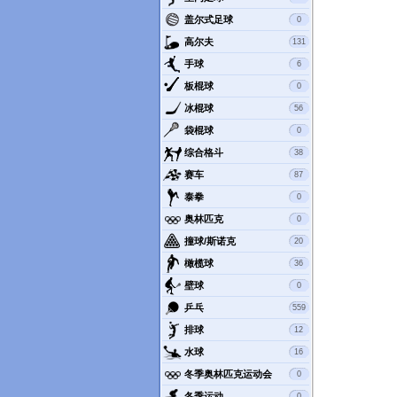
盖尔式足球
0
高尔夫
131
手球
6
板棍球
0
冰棍球
56
袋棍球
0
综合格斗
38
赛车
87
泰拳
0
奥林匹克
0
撞球/斯诺克
20
橄榄球
36
壁球
0
乒乓
559
排球
12
水球
16
冬季奥林匹克运动会
0
冬季运动
0