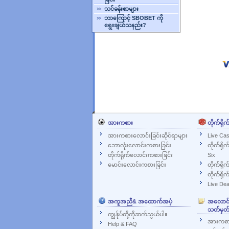
သင်ခန်းစာများ
ဘာကြောင့် SBOBET ကို
ရွေးချယ်သနည်း?
အားကစား
တိုက်ရိုက
အားကစားလောင်းခြင်းဆိုင်ရာများ
Live Cas
ဘောလုံးလောင်းကစားခြင်း
တိုက်ရို
တိုက်ရိုက်လောင်းကစားခြင်း
Six
မောင်းလောင်းကစားခြင်း
တိုက်ရိုက
တိုက်ရိုက
Live Dea
အကူအညီ& အထောက်အပံ့
အလောင်းအ
သတ်မှတ်
ကျွန်ုပ်တို့ကိုဆက်သွယ်ပါ။
အားကစား
Help & FAQ