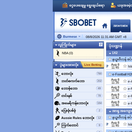
ငွေပေးချေမှု ရွေးချယ်စရာ
ယခုအခမဲ့အ
အားကစား
Burmese
08/8/2026 11:31 AM GMT
+
8
လူကြိုက်များ
ပုံသဏ္ဍာန်
1X2
NBA (0)
နယူးဇီလန် စင
Aug 8
ပွဲများအားလုံး
Live Betting
Is
11:45
‌ဘောလုံး
790
e-Football H
Aug 8
ဘတ်စကက်ဘော
202
e-
11:35
Aug 8
‌ဘောစ့်‌ဘော
49
e-
11:38
Aug 8
‌တင်းနစ်
78
e-
11:42
Aug 8
အမေရိကန်ဘောလုံး
164
e-
11:46
‌ပြေးခုံပစ်ခုံ
2
အာရှ အကျော
နယူးဇီလန် စင
‌Aussie Rules ဘောလုံး
12
Aug 8
Is
‌ကြက်တောင်
9
11:45