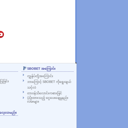
SBOBET အကြောင်း
ကျွန်ုပ်တို့အကြောင်း
ြခြင်း
ဘာကြောင့် SBOBET ကိုရွေးချယ်
သင့်လဲ
တာဝန်သိလောင်းကစားခြင်
ပံ့ပိုးထားသည့် ငွေပေးချေမှုနည်း
လမ်းများ
ု လေ့လာမည်။