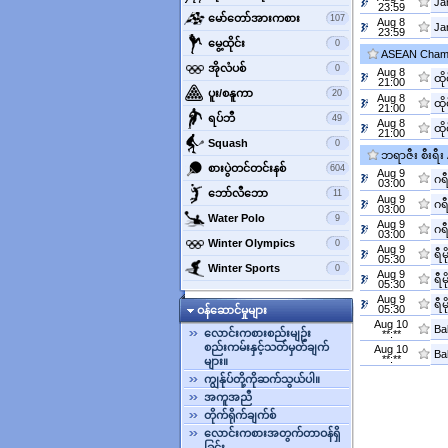
Ja
23:59
‌မော်တော်အားကစား
107
Aug 8
Ja
23:59
‌မွေ့ထိုင်း
0
ASEAN Champ
‌အိုလံပစ်
0
Aug 8
ထို
21:00
‌ပူး/စနူကာ
20
Aug 8
ထို
21:00
‌ရပ်ဘီ
49
Aug 8
ထို
21:00
‌Squash
0
ဘရာဇီး စီးရီး
‌စားပွဲတင်တင်းနစ်
604
Aug 9
ဂရီ
03:00
‌ဘော်လီ‌ဘော
11
Aug 9
ဂရီ
03:00
‌Water Polo
9
Aug 9
ဂရီ
03:00
‌Winter Olympics
0
Aug 9
ရီ
05:30
‌Winter Sports
0
Aug 9
ရီ
05:30
Aug 9
ရီ
05:30
ဝန်ဆောင်မှုများ
Aug 10
Ba
လောင်းကစားစည်းမျဥ်း
**:**
စည်းကမ်းနှင့်သတ်မှတ်ချက်
Aug 10
Ba
**:**
များ။
ကျွန်ုပ်တို့ကိုဆက်သွယ်ပါ။
အကူအညီ
တိုက်ရိုက်ချက်စ်
လောင်းကစားအတွက်တာဝန်ရှိ
ခြင်း