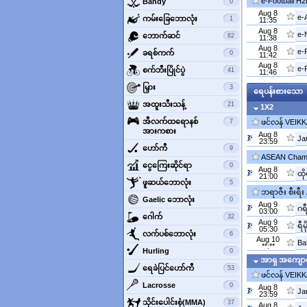
e-Football H
‌Bandy
0
Aug 8
e-
‌ကမ်းခြေဘောလုံး
1
11:35
Aug 8
e-
‌ဘောက်ဆင်
82
11:38
Aug 8
e-
‌ခရစ်ကက်
0
11:42
Aug 8
e-
‌စက်ဘီးပြိုင်ပွဲ
41
11:46
‌မြှား
3
ရေပန်းစားသော
‌အထူးသီးသန့်
21
1X2
‌အီလက်ထရောနစ်
7
ဖင်လန် VEIK
အားကစား
Aug 8
Ja
23:59
ဟော်ကီ
9
ASEAN Champ
‌ငွေကြေးဆိုင်ရာ
0
Aug 8
ထို
21:00
‌ဖူဆယ်ဘောလုံး
5
ဘရာဇီး စီးရီး
‌Gaelic ဘောလုံး
0
Aug 9
ဂရီ
03:00
‌ဂေါက်
32
Aug 9
ရီ
05:30
‌လက်ပစ်ဘောလုံး
6
Aug 10
Ba
**:**
‌Hurling
0
အာရှ အကျော
ရေခဲပြင်ဟော်ကီ
53
ဖင်လန် VEIK
‌Lacrosse
0
Aug 8
Ja
23:59
‌သိုင်းပေါင်းစုံ(MMA)
37
Aug 8