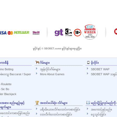
မူပိုင်ခွင့် © SBOBET.com။ မူပိုင်ခွင့်များရယူပြီး။
်ကာစီနို
ဂိမ်းများ
မိုဘိုင်း
ino Betting
အွန်လိုင်းဂိမ်းများ
SBOBET WAP
က်ဖဲဝေသူ Baccarat / Super
More About Games
SBOBET WAP သရုပ်ပ
် Roulette
် Sic Bo
ler Blackjack
စား စည်းမျဥ်းနှင့်
အထင်ပေါ်ဆုံး လိဂ်များ
မည်သို့ပြုလုပ်မည်ကိ
ချက်များ
ပရီးမီးယားလိဂ်လောင်းကစားခြင်း
အကောင့်ဖွင့်မည်။
လောင်းကစားခြင်းစည်း
လာလီဂါလောင်းကစားခြင်း
ငွေသွင်းခြင်း