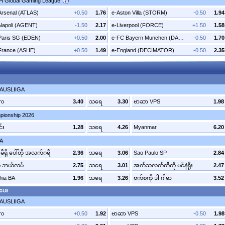
2H Global Gaming League
Arsenal (ATLAS)
+0.50
1.76
e-Aston Villa (STORM)
-0.50
1.94
Napoli (AGENT)
-1.50
2.17
e-Liverpool (FORCE)
+1.50
1.58
Paris SG (EDEN)
+0.50
2.00
e-FC Bayern Munchen (DANTE)
-0.50
1.70
France (ASHE)
+0.50
1.49
e-England (DECIMATOR)
-0.50
2.35
KAUSLIIGA
ro
3.40
သရေ
3.30
ဗာဆာ VPS
1.98
ionship 2026
င်း
1.28
သရေ
4.26
Myanmar
6.20
 A
မီရို ပေါ်တို အလက်ဂရီ
2.36
သရေ
3.06
Sao Paulo SP
2.84
မို ဘယ်လမ်
2.75
သရေ
3.01
အက်သလက်တီကို မင်နဲရိုး
2.47
hia BA
1.96
သရေ
3.26
ဗက်စကို ဒါ ဂါမာ
3.52
ပေး
KAUSLIIGA
ro
+0.50
1.92
ဗာဆာ VPS
-0.50
1.98