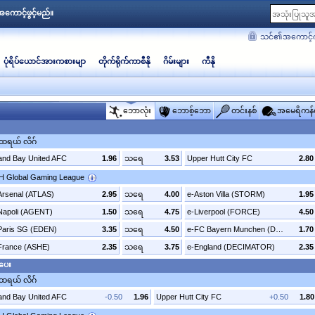
ကောင့်ဖွင့်မည်။
သင်၏အကောင့်က
ပုံရိပ်ယောင်အားကစားမျာ
တိုက်ရိုက်ကာစီနို
ဂိမ်းများ
ကီနို
‌ဘောလုံး
‌ဘောစ့်‌ဘော
‌တင်းနစ်
အမေရိကန်
်ထရယ် လိဂ်
land Bay United AFC
1.96
သရေ
3.53
Upper Hutt City FC
2.80
2H Global Gaming League
Arsenal (ATLAS)
2.95
သရေ
4.00
e-Aston Villa (STORM)
1.95
Napoli (AGENT)
1.50
သရေ
4.75
e-Liverpool (FORCE)
4.50
Paris SG (EDEN)
3.35
သရေ
4.50
e-FC Bayern Munchen (DANTE)
1.70
France (ASHE)
2.35
သရေ
3.75
e-England (DECIMATOR)
2.35
ပေး
်ထရယ် လိဂ်
land Bay United AFC
-0.50
1.96
Upper Hutt City FC
+0.50
1.80