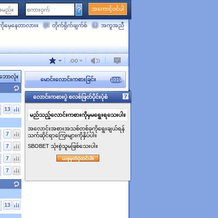
အကောင့်ဝင်ပါ
ိုမေ့နေတာလား။
တိုက်ရိုက်ချက်စ်
အကူအညီ
ဘောလုံး
မောင်းလောင်းကစားခြင်း
1019
လောင်းကစားပွဲ စလစ်ဖြတ်ပိုင်းပုံစံ
13
မည်သည့်လောင်းကစားကိုမှမရွေးရသေးပါ။
အလောင်းအစားအသစ်တစ်ခုကိုရွေးချယ်ရန်
7
သက်ဆိုင်ရာကြေးများကိုနှိပ်ပါ။
7
SBOBET သုံးစွဲသူမဖြစ်သေးပါ။
7
ယခုမှတ်ပုံတင်ပါ။
7
13